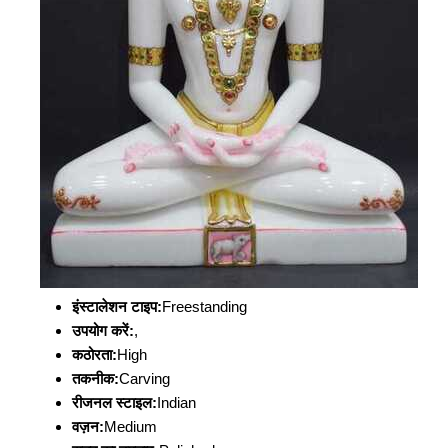
इंस्टालेशन टाइप:
Freestanding
उपयोग करें:
,
कठोरता:
High
तकनीक:
Carving
रीजनल स्टाइल:
Indian
वज़न:
Medium