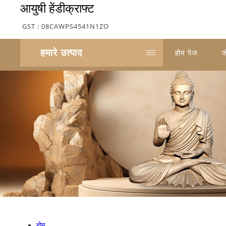
आयुषी हेंडीक्राफ्ट
GST : 08CAWPS4541N1ZO
हमारे उत्पाद
होम पेज
क
होम