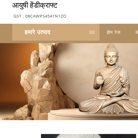
आयुषी हेंडीक्राफ्ट
GST : 08CAWPS4541N1ZO
हमारे उत्पाद
होम पेज
क